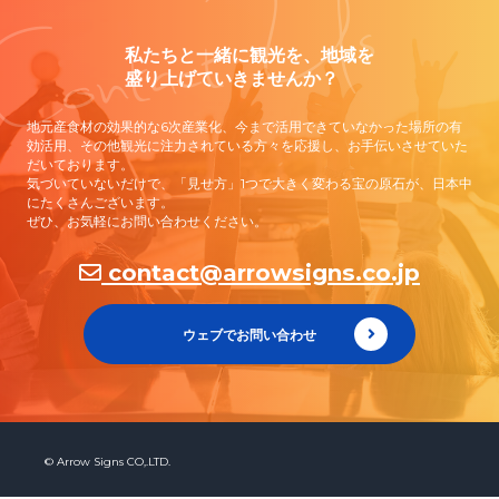
Contact Us
私たちと一緒に観光を、地域を
盛り上げていきませんか？
地元産食材の効果的な6次産業化、今まで活用できていなかった場所の有
効活用、その他観光に注力されている方々を応援し、お手伝いさせていた
だいております。
気づいていないだけで、「見せ方」1つで大きく変わる宝の原石が、日本中
にたくさんございます。
ぜひ、お気軽にお問い合わせください。
contact@arrowsigns.co.jp
ウェブでお問い合わせ
© Arrow Signs CO,.LTD.