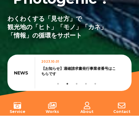
わくわくする「見せ方」で
観光地の「ヒト」「モノ」「カネ」
「情報」の循環をサポート
2023.10.01
2022.04
化】
【お知らせ】適確請求書発行事業者番号はこ
【お知
NEWS
ちらです
業につ
Service
Works
About
Contact