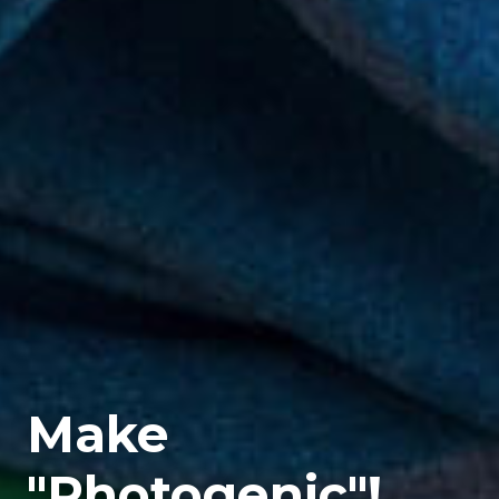
Make
"Photogenic"!