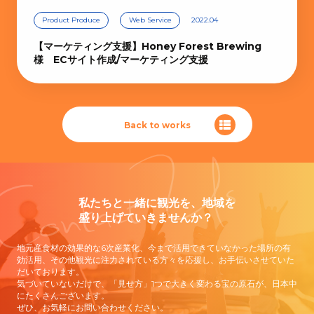
Product Produce
Web Service
2022.04
【マーケティング支援】Honey Forest Brewing
様 ECサイト作成/マーケティング支援
Back to works
Contact Us
私たちと一緒に観光を、地域を
盛り上げていきませんか？
地元産食材の効果的な6次産業化、今まで活用できていなかった場所の有
効活用、その他観光に注力されている方々を応援し、お手伝いさせていた
だいております。
気づいていないだけで、「見せ方」1つで大きく変わる宝の原石が、日本中
にたくさんございます。
ぜひ、お気軽にお問い合わせください。