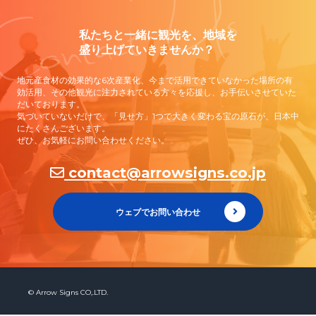
Contact Us
私たちと一緒に観光を、地域を
盛り上げていきませんか？
地元産食材の効果的な6次産業化、今まで活用できていなかった場所の有
効活用、その他観光に注力されている方々を応援し、お手伝いさせていた
だいております。
気づいていないだけで、「見せ方」1つで大きく変わる宝の原石が、日本中
にたくさんございます。
ぜひ、お気軽にお問い合わせください。
contact@arrowsigns.co.jp
ウェブでお問い合わせ
© Arrow Signs CO,.LTD.