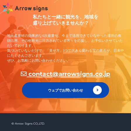
Contact Us
私たちと一緒に観光を、地域を
盛り上げていきませんか？
地元産食材の効果的な6次産業化、今まで活用できていなかった場所の有
効活用、その他観光に注力されている方々を応援し、お手伝いさせていた
だいております。
気づいていないだけで、「見せ方」1つで大きく変わる宝の原石が、日本中
にたくさんございます。
ぜひ、お気軽にお問い合わせください。
contact@arrowsigns.co.jp
ウェブでお問い合わせ
© Arrow Signs CO,.LTD.